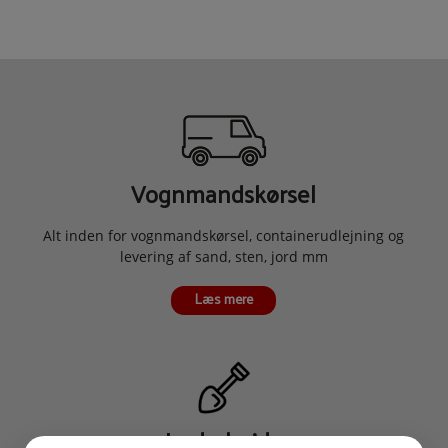
Vognmandskørsel
Alt inden for vognmandskørsel, containerudlejning og
levering af sand, sten, jord mm
Læs mere
Jordarbejde