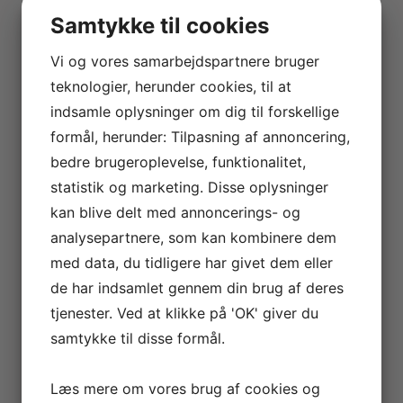
Samtykke til cookies
Hos os har vi mere end 30 års erfaring inden for jord-
og gravearbejde i og omkring samt resten af
Vi og vores samarbejdspartnere bruger
Nordjylland.’
teknologier, herunder cookies, til at
Læs mere
indsamle oplysninger om dig til forskellige
formål, herunder: Tilpasning af annoncering,
bedre brugeroplevelse, funktionalitet,
statistik og marketing. Disse oplysninger
kan blive delt med annoncerings- og
Kloakering
analysepartnere, som kan kombinere dem
med data, du tidligere har givet dem eller
Arbejdet med kloakering kræver autorisatio. Hos
de har indsamlet gennem din brug af deres
Skjoldagers er vi autoriseret kloakmester.
tjenester. Ved at klikke på 'OK' giver du
Læs mere
samtykke til disse formål.
Læs mere om vores brug af cookies og