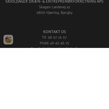
SKJOLDAGER DRÆN- & ENTREPRENØRFORRETNING APS
Skagen Landevej 41
9800 Hjørring, Bjergby
KONTAKT OS
Tlf.
98 97 16 07
Mobil.
40 45 46 15
Email:
skjoldager@mail.tele.dk
FIND VEJ
FØLG OS