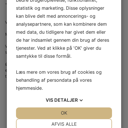
– Alle typer små og store opgaver
statistik og marketing. Disse oplysninger
kan blive delt med annoncerings- og
Vi klarer også gerne dræning for dig!
analysepartnere, som kan kombinere dem
med data, du tidligere har givet dem eller
Miljørigtigt arbejde i Hjørring
de har indsamlet gennem din brug af deres
Vi værner om miljøet, og alt nedbrydningsmaterialet bliver
tjenester. Ved at klikke på 'OK' giver du
sorteret og genbrugt i henhold til miljøloven.
samtykke til disse formål.
Ønsker du et uforpligtende tilbud på nedbrydning i Hjørring
eller omegn, eller har du spørgsmål til os, er du velkommen
Læs mere om vores brug af cookies og
til at ringe på tlf. 98 97 16 07 eller 40 45 46 15.
behandling af persondata på vores
hjemmeside.
VIS
DETALJER
JA
NEJ
OK
JA
NEJ
NØDVENDIGE
PRÆFERENCER
AFVIS ALLE