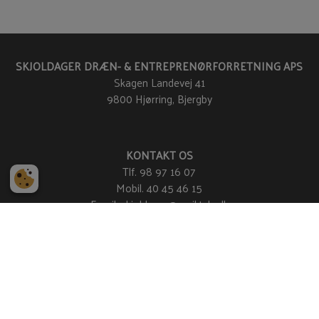
SKJOLDAGER DRÆN- & ENTREPRENØRFORRETNING APS
Skagen Landevej 41
9800 Hjørring, Bjergby
KONTAKT OS
Tlf.
98 97 16 07
Mobil.
40 45 46 15
Email:
skjoldager@mail.tele.dk
FIND VEJ