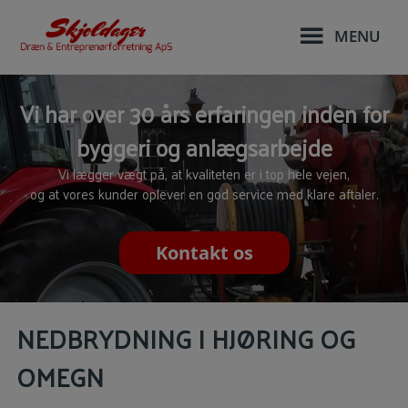
Hop
til
MENU
indholdet
Vi har over 30 års erfaringen inden for
byggeri og anlægsarbejde
Vi lægger vægt på, at kvaliteten er i top hele vejen,
og at vores kunder oplever en god service med klare aftaler.
Kontakt os
NEDBRYDNING I HJØRING OG
OMEGN